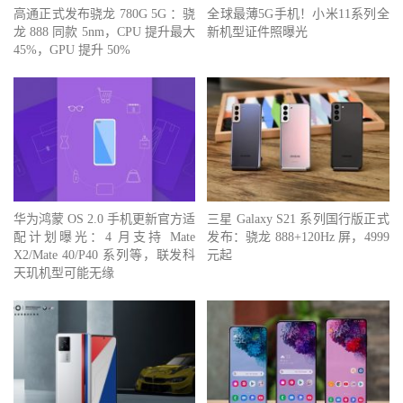
高通正式发布骁龙 780G 5G ：骁
全球最薄5G手机！小米11系列全
龙 888 同款 5nm，CPU 提升最大
新机型证件照曝光
45%，GPU 提升 50%
华为鸿蒙 OS 2.0 手机更新官方适
三星 Galaxy S21 系列国行版正式
配计划曝光：4 月支持 Mate
发布：骁龙 888+120Hz 屏，4999
X2/Mate 40/P40 系列等，联发科
元起
天玑机型可能无缘