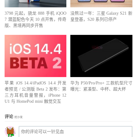
3798 元起，骁龙 888 手机 iQOO
没熬过一年：三星 Galaxy S21 新
7 潜蓝配色今天 10 点开售，传奇
皇登基，S20 系列已停产
版、黑境再同步开售
苹果 iOS 14.4/iPadOS 14.4 开发
华为 P50/Pro/Pro+ 三款机型尺寸
者预览 / 公测版 Beta 2 发布：第
曝光：紧凑型、中杯、超大杯
三方耳机音量警报，iPhone 12
U1 与 HomePod mini 触觉交互
评论
抢沙发