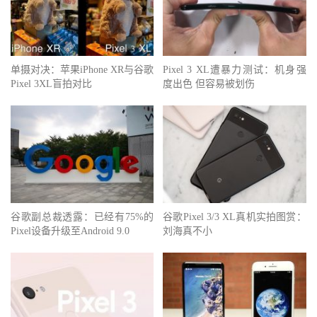
单摄对决：苹果iPhone XR与谷歌
Pixel 3 XL遭暴力测试：机身强
Pixel 3XL盲拍对比
度出色 但容易被划伤
谷歌副总裁透露：已经有75%的
谷歌Pixel 3/3 XL真机实拍图赏：
Pixel设备升级至Android 9.0
刘海真不小