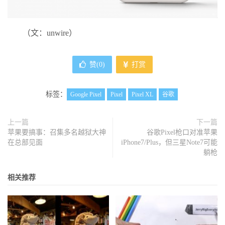
（文：unwire）
赞(
0
)
打赏
标签：
Google Pixel
Pixel
Pixel XL
谷歌
上一篇
下一篇
苹果要搞事：召集多名越狱大神
谷歌Pixel枪口对准苹果
在总部见面
iPhone7/Plus，但三星Note7可能
躺枪
相关推荐