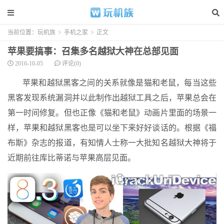
当前位置：
玩机族
>
手机之家
>
正文
苹果要搞事：召集多名越狱大神在总部见面
2016-10-05
评论(0)
苹果和越狱黑客之间的关系就像是猫和老鼠，每当这些
黑客发现系统漏洞并以此制作出越狱工具之后，苹果总会在
第一时间修复。但也正像《猫和老鼠》动画片里面的场景一
样，苹果和越狱黑客也是可以坐下来好好谈话的。根据《福
布斯》杂志的报道，有知情人士称一大批知名越狱大神将于
近期前往库比蒂诺与苹果高层见面。