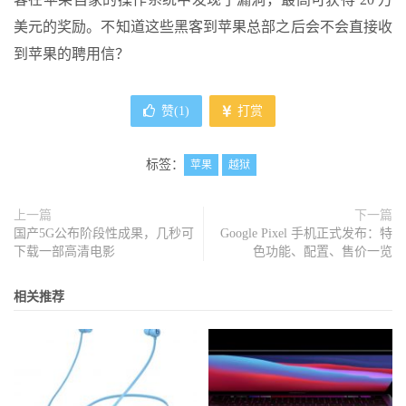
美元的奖励。不知道这些黑客到苹果总部之后会不会直接收
到苹果的聘用信？
赞(
1
)
打赏
标签：
苹果
越狱
上一篇
下一篇
国产5G公布阶段性成果，几秒可
Google Pixel 手机正式发布：特
下载一部高清电影
色功能、配置、售价一览
相关推荐