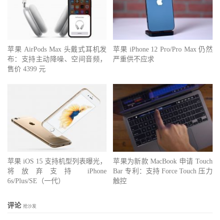
苹果 AirPods Max 头戴式耳机发
苹果 iPhone 12 Pro/Pro Max 仍然
布：支持主动降噪、空间音频，
严重供不应求
售价 4399 元
苹果 iOS 15 支持机型列表曝光，
苹果为新款 MacBook 申请 Touch
将放弃支持 iPhone
Bar 专利：支持 Force Touch 压力
6s/Plus/SE（一代）
触控
评论
抢沙发