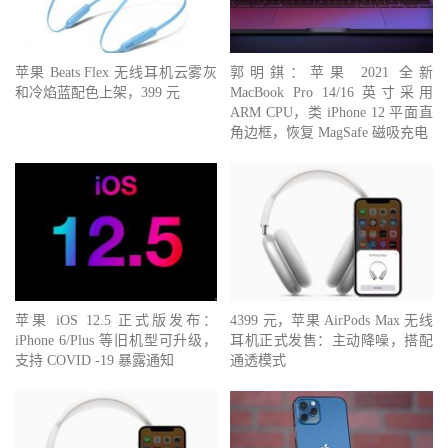
苹果 Beats Flex 无线耳机云雾灰
郭明錤：苹果 2021 全新
和冷焰蓝配色上架，399 元
MacBook Pro 14/16 英寸采用
ARM CPU，类 iPhone 12 平面直
角边框，恢复 MagSafe 磁吸充电
苹果 iOS 12.5 正式版发布：
4399 元，苹果 AirPods Max 无线
iPhone 6/Plus 等旧机型可升级，
耳机正式发售：主动降噪，搭配
支持 COVID -19 暴露通知
通透模式