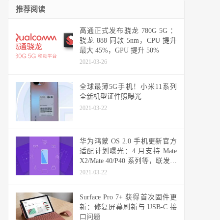
推荐阅读
高通正式发布骁龙 780G 5G ：
骁龙 888 同款 5nm，CPU 提升
最大 45%，GPU 提升 50%
2021-03-26
全球最薄5G手机！小米11系列
全新机型证件照曝光
2021-03-22
华为鸿蒙 OS 2.0 手机更新官方
适配计划曝光：4 月支持 Mate
X2/Mate 40/P40 系列等，联发科
天玑机型可能无缘
2021-03-22
Surface Pro 7+ 获得首次固件更
新：修复屏幕刷新与 USB-C 接
口问题