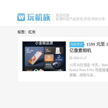
欢迎光临
新潮科技产品资讯,评测,经验分享
标签：红米
1599 元至 
玩机资讯
亿像素相机
2020-11-27
11月26日消息 今天，Red
Redmi Note 9 Pr
屏幕、线性马达...