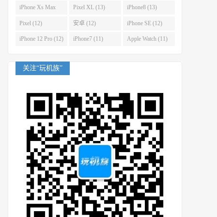
(14)
iPhone Xs Max
Pixel XL (13)
iPhone8 (13)
(14)
Pixel (12)
安卓 (12)
iPhone SE (12)
iPhone 12 Pro (12)
iPhone7 (11)
Apple Watch (11)
关注“玩机族”