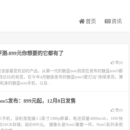
首页
资讯
5评测:899元你想要的它都有了
赞(
0
)
应该是最受欢迎的产品，从第一代的魅蓝note到现在发布的魅蓝note5都
价比的标签，在今年4月魅族发布的魅蓝note3更打出“快得漂亮，薄
身的魅蓝note手机，以及...
te5发布：899元起，12月8日发售
赞(
0
)
5手机，该机型配备5.5英寸1080p屏幕，电池容量4000mAh，18W快
16GB存储，起价899元。 摄像头是Note5重要一环。Note5系列采用