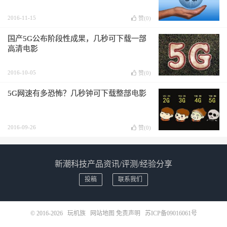
2016-11-15
赞(
0
)
国产5G公布阶段性成果，几秒可下载一部
高清电影
2016-10-05
赞(
0
)
5G网速有多恐怖？几秒钟可下载整部电影
2016-09-26
赞(
0
)
新潮科技产品资讯/评测/经验分享
投稿
联系我们
© 2016-2026
玩机族
网站地图
免责声明
苏ICP备09016061号