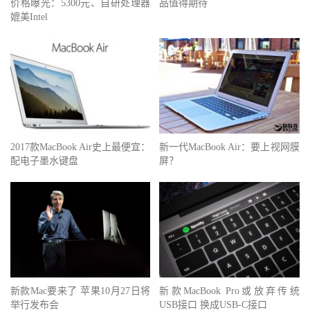
价格曝光：5300元、自研处理器
品值得期待
媲美Intel
2017款MacBook Air史上最便宜：
新一代MacBook Air：要上视网膜
配电子墨水键盘
屏？
新款Mac要来了 苹果10月27日将
新款MacBook Pro或放弃传统
举行发布会
USB接口 换成USB-C接口