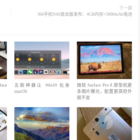
下一篇
360手机N4S骁龙版发布：4GB内存+5000mAh电池
ce
五款神器让 Win10 化身
微软 Surface Pro 8 原型机更
macOS
多图片曝光，配置更高但外
观不变