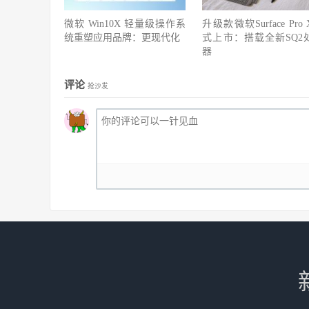
微软 Win10X 轻量级操作系
升级款微软Surface Pro
统重塑应用品牌：更现代化
式上市：搭载全新SQ2
器
评论
抢沙发