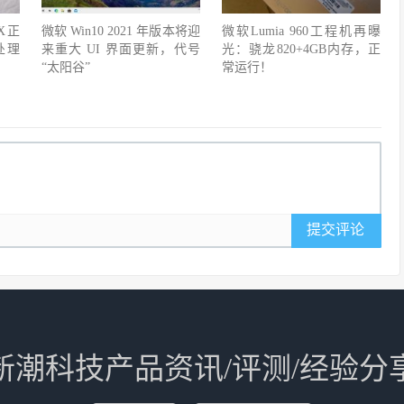
 X正
微软 Win10 2021 年版本将迎
微软Lumia 960工程机再曝
处理
来重大 UI 界面更新，代号
光：骁龙820+4GB内存，正
“太阳谷”
常运行！
提交评论
新潮科技产品资讯/评测/经验分