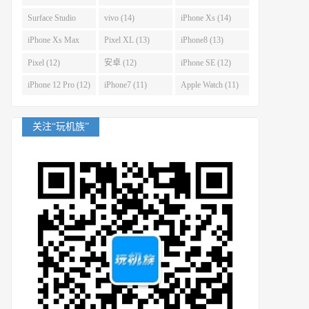
(14)
Surface Studio
vivo (14)
iPhone Xs (14)
(14)
iPhone Xs Max
Pixel XL (13)
iPhone8 (13)
(14)
Pixel (12)
安卓 (12)
iPhone SE (12)
iPhone 12 Pro (12)
iPhone7 (11)
Apple Watch (11)
关注“玩机族”