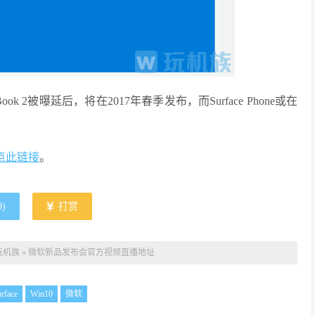
e Book 2被曝延后，将在2017年春季发布，而Surface Phone或在
点此链接
。
0
)
打赏
玩机族
»
微软新品发布会官方视频直播地址
rface
Win10
微软