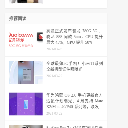
推荐阅读
高通正式发布骁龙 780G 5G ：
骁龙 888 同款 5nm，CPU 提升
最大 45%，GPU 提升 50%
2021-03-26
全球最薄5G手机！小米11系列
全新机型证件照曝光
2021-03-22
华为鸿蒙 OS 2.0 手机更新官方
适配计划曝光：4 月支持 Mate
X2/Mate 40/P40 系列等，联发科
天玑机型可能无缘
2021-03-22
Surface Pro 7+ 获得首次固件更