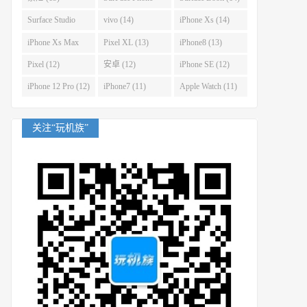
(14)
Surface Studio
vivo (14)
iPhone Xs (14)
(14)
iPhone Xs Max
Pixel XL (13)
iPhone8 (13)
(14)
Pixel (12)
安卓 (12)
iPhone SE (12)
iPhone 12 Pro (12)
iPhone7 (11)
Apple Watch (11)
关注“玩机族”