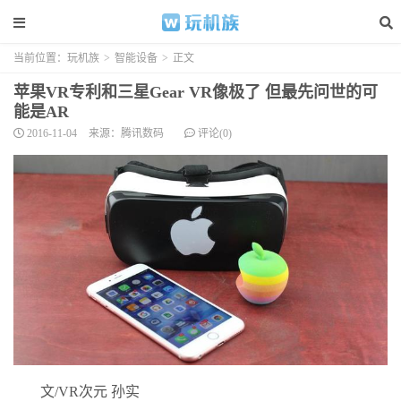
当前位置：
玩机族
>
智能设备
>
正文
苹果VR专利和三星Gear VR像极了 但最先问世的可
能是AR
2016-11-04
来源：腾讯数码
评论(0)
文/VR次元 孙实