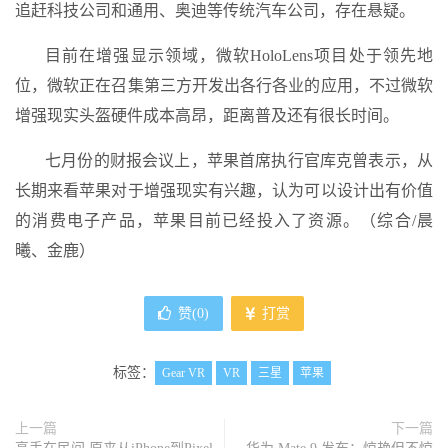
追赶科技公司和通用、奥迪等传统汽车公司，存在悬疑。
目前在增强显示领域，微软HoloLens项目处于领先地
位，微软正在召集第三方开发出各行各业的应用，不过微软
增强现实头盔硬件成本高昂，距离普及还有很长时间。
七月份的财报会议上，苹果首席执行官库克曾表示，从
长期来看苹果对于增强现实有兴趣，认为可以设计出有价值
的消费电子产品，苹果目前已经投入了资源。（综合/晨
曦、金鹿）
赞(
0
)
打赏
标签：
Gear VR
VR
三星
苹果
上一篇
下一篇