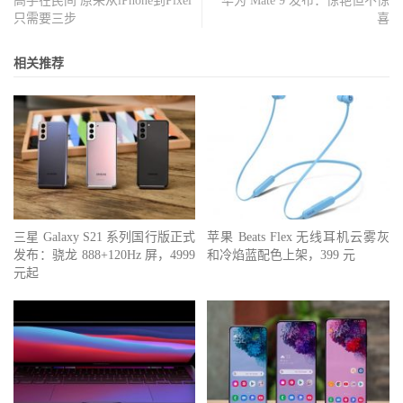
高手在民间 原来从iPhone到Pixel
华为 Mate 9 发布：惊艳但不惊
只需要三步
喜
相关推荐
三星 Galaxy S21 系列国行版正式
苹果 Beats Flex 无线耳机云雾灰
发布：骁龙 888+120Hz 屏，4999
和冷焰蓝配色上架，399 元
元起