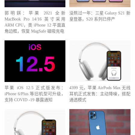
郭明錤：苹果 2021 全新
没熬过一年：三星 Galaxy S21 新
MacBook Pro 14/16 英寸采用
皇登基，S20 系列已停产
ARM CPU，类 iPhone 12 平面直
角边框，恢复 MagSafe 磁吸充电
苹果 iOS 12.5 正式版发布：
4399 元，苹果 AirPods Max 无线
iPhone 6/Plus 等旧机型可升级，
耳机正式发售：主动降噪，搭配
支持 COVID -19 暴露通知
通透模式