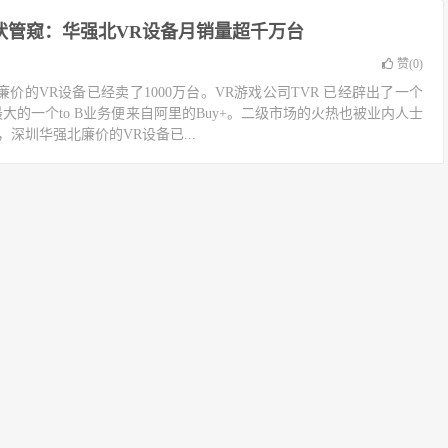
状管窥：华强北VR设备月销量超千万台
赞(
0
)
廉价的VR设备已经卖了1000万台。VR游戏公司TVR 已经辟出了一个
大的一个to B业务便来自阿里的Buy+。二级市场的火热也被业内人士
，深圳华强北廉价的VR设备已...