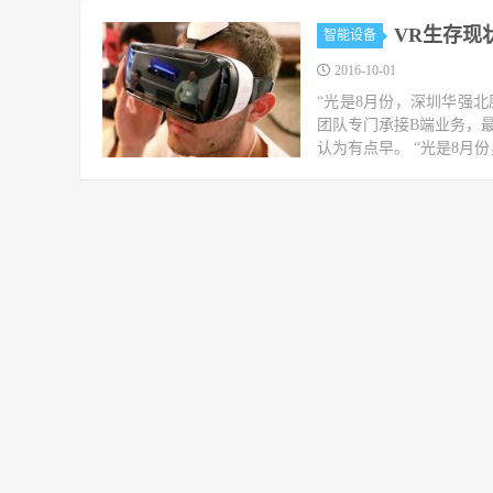
VR生存现
智能设备
2016-10-01
“光是8月份，深圳华强北
团队专门承接B端业务，最
认为有点早。 “光是8月份