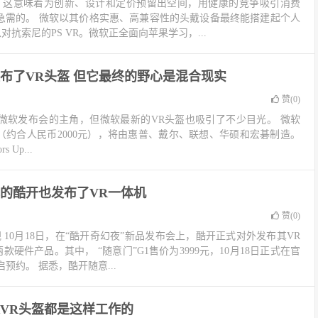
，这意味着为创新、设计和定价预留出空间，用健康的竞争吸引消费
所急需的。 微软以其价格实惠、高兼容性的头戴设备最终能搭建起个人
对抗索尼的PS VR。微软正全面向苹果学习，...
布了VR头盔 但它最终的野心是混合现实
赞(
0
)
dio是昨晚微软发布会的主角，但微软最新的VR头盔也吸引了不少目光。 微软
元（约合人民币2000元），将由惠普、戴尔、联想、华硕和宏碁制造。
s Up...
的酷开也发布了VR一体机
赞(
0
)
 10月18日，在“酷开奇幻夜”新品发布会上，酷开正式对外发布其VR
s两款硬件产品。其中， “随意门”G1售价为3999元，10月18日正式在官
预约。 据悉，酷开随意...
VR头盔都是这样工作的