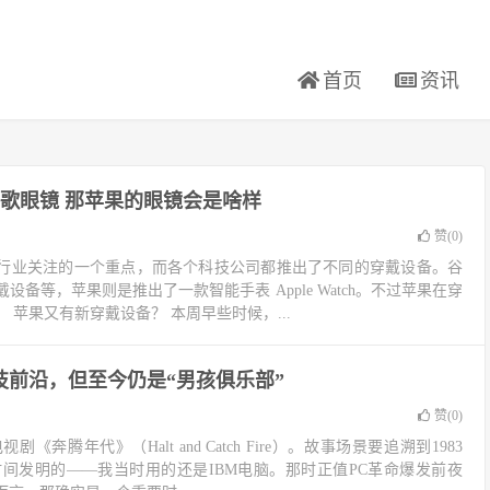
首页
资讯
歌眼镜 那苹果的眼镜会是啥样
赞(
0
)
行业关注的一个重点，而各个科技公司都推出了不同的穿戴设备。谷
备等，苹果则是推出了一款智能手表 Apple Watch。不过苹果在穿
 苹果又有新穿戴设备？ 本周早些时候，...
技前沿，但至今仍是“男孩俱乐部”
赞(
0
)
《奔腾年代》（Halt and Catch Fire）。故事场景要追溯到1983
时间发明的——我当时用的还是IBM电脑。那时正值PC革命爆发前夜