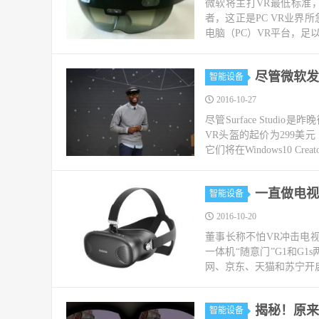
微软将主打VR最低标准
者，这正是PC VR业界
电脑（PC）VR平台，足以
尽管微软发
智能设备
2016-10-27
尽管Surface Stu
VR头盔的起价为299美
它们将在Windows10 Creator
一直做电视
智能设备
2016-10-20
董事长称不怕VR冲击电视
一体机“随意门”G1和G1
网、京东、天猫和苏宁开启
揭秘！原来
智能设备