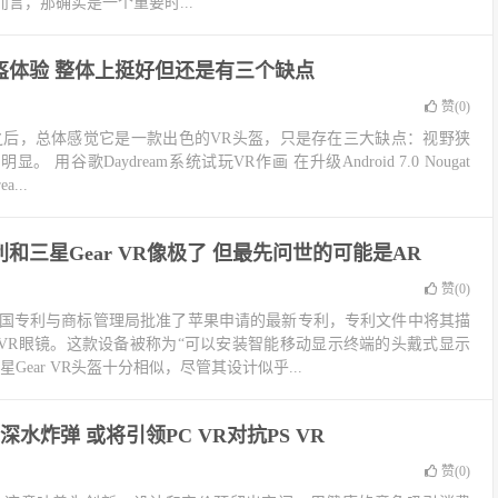
言，那确实是一个重要时...
盔体验 整体上挺好但还是有三个缺点
赞(
0
)
ew头盔之后，总体感觉它是一款出色的VR头盔，只是存在三大缺点：视野狭
用谷歌Daydream系统试玩VR作画 在升级Android 7.0 Nougat
...
利和三星Gear VR像极了 但最先问世的可能是AR
赞(
0
)
，美国专利与商标管理局批准了苹果申请的最新专利，专利文件中将其描
VR眼镜。这款设备被称为“可以安装智能移动显示终端的头戴式显示
Gear VR头盔十分相似，尽管其设计似乎...
水炸弹 或将引领PC VR对抗PS VR
赞(
0
)