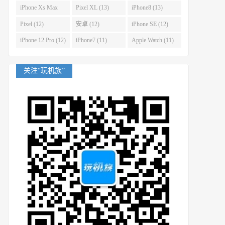
(14)
iPhone Xs Max
Pixel XL (13)
iPhone8 (13)
(14)
Pixel (12)
安卓 (12)
iPhone SE (12)
iPhone 12 Pro (12)
iPhone7 (11)
Apple Watch (11)
关注“玩机族”