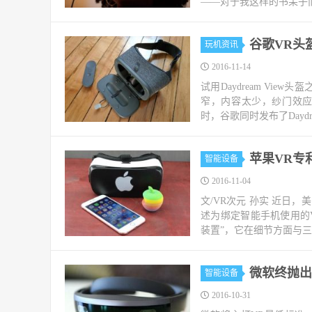
——对于我这样的书呆子而
谷歌VR头
玩机资讯
2016-11-14
试用Daydream Vi
窄，内容太少，纱门效应明显。 
时，谷歌同时发布了Daydrea
苹果VR专
智能设备
2016-11-04
文/VR次元 孙实 近日
述为绑定智能手机使用的
装置”，它在细节方面与三星
微软终抛出深
智能设备
2016-10-31