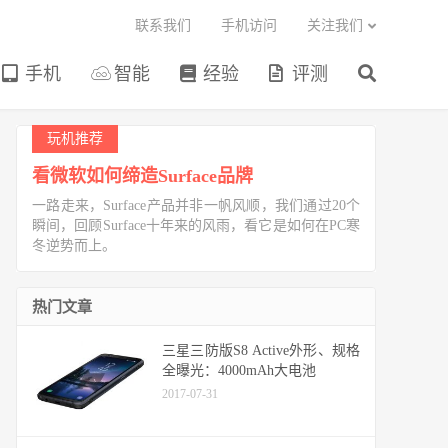
联系我们
手机访问
关注我们
手机
智能
经验
评测
玩机推荐
看微软如何缔造Surface品牌
一路走来，Surface产品并非一帆风顺，我们通过20个
瞬间，回顾Surface十年来的风雨，看它是如何在PC寒
冬逆势而上。
热门文章
三星三防版S8 Active外形、规格
全曝光：4000mAh大电池
2017-07-31