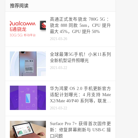
推荐阅读
高通正式发布骁龙 780G 5G ：
骁龙 888 同款 5nm，CPU 提升
最大 45%，GPU 提升 50%
2021-03-26
全球最薄5G手机！小米11系列
全新机型证件照曝光
2021-03-22
华为鸿蒙 OS 2.0 手机更新官方
适配计划曝光：4 月支持 Mate
X2/Mate 40/P40 系列等，联发科
天玑机型可能无缘
2021-03-22
Surface Pro 7+ 获得首次固件更
新：修复屏幕刷新与 USB-C 接
口问题