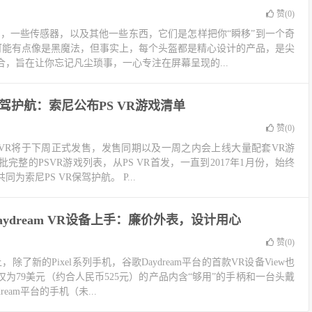
赞(
0
)
镜，一些传感器，以及其他一些东西，它们是怎样把你“瞬移”到一个奇
来可能有点像是黑魔法，但事实上，每个头盔都是精心设计的产品，是尖
，旨在让你忘记凡尘琐事，一心专注在屏幕呈现的...
保驾护航：索尼公布PS VR游戏清单
赞(
0
)
S VR将于下周正式发售，发售同期以及一周之内会上线大量配套VR游
完整的PSVR游戏列表，从PS VR首发，一直到2017年1月份，始终
为索尼PS VR保驾护航。 P...
aydream VR设备上手：廉价外表，设计用心
赞(
0
)
除了新的Pixel系列手机，谷歌Daydream平台的首款VR设备View也
为79美元（约合人民币525元）的产品内含“够用”的手柄和一台头戴
eam平台的手机（未...