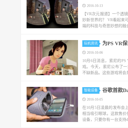
2016-10-13
【VR次元报道】一个透
妙新世界的？ VR看起
端的科技与奇思妙想的融合
为PS VR
玩机资讯
2016-10-06
10月6日消息，索尼的P
戏。今天，索尼公布了一批
不缺新品。这些游戏将会共同
谷歌首款D
智能设备
2016-10-05
在10月5日凌晨的发布会上，
相当吸引眼球。这款售价仅
设备，只要你有一台支持dr