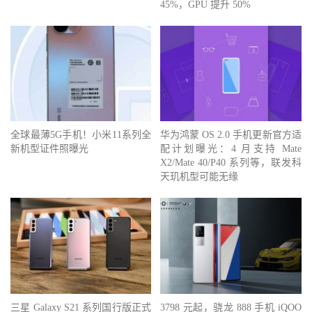
45%，GPU 提升 50%
全球最薄5G手机！小米11系列全
华为鸿蒙 OS 2.0 手机更新官方适
新机型证件照曝光
配计划曝光：4 月支持 Mate
X2/Mate 40/P40 系列等，联发科
天玑机型可能无缘
三星 Galaxy S21 系列国行版正式
3798 元起，骁龙 888 手机 iQOO