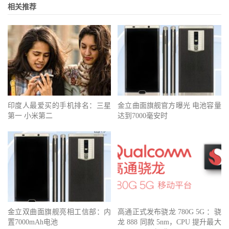
相关推荐
印度人最爱买的手机排名：三星
金立曲面旗舰官方曝光 电池容量
第一 小米第二
达到7000毫安时
金立双曲面旗舰亮相工信部：内
高通正式发布骁龙 780G 5G ：骁
置7000mAh电池
龙 888 同款 5nm，CPU 提升最大