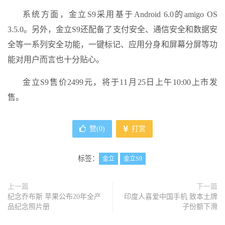
系统方面，金立S9采用基于Android 6.0的amigo OS
3.5.0。另外，金立S9还配备了支付安全、通信安全和数据安
全等一系列安全功能，一键标记、应用分身和屏幕分屏等功
能对用户而言也十分贴心。
金立S9售价2499元，将于11月25日上午10:00上市发
售。
赞(
0
)
打赏
标签：
金立
金立S9
上一篇
下一篇
纪念乔布斯 苹果公布20年全产
印度人喜爱中国手机 致本土牌
品纪念照片册
子份额下滑