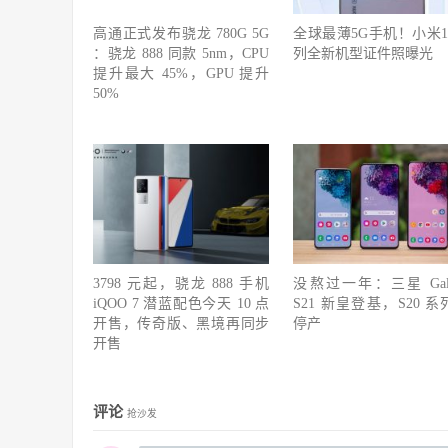
高通正式发布骁龙 780G 5G
全球最薄5G手机！小米1
：骁龙 888 同款 5nm，CPU
列全新机型证件照曝光
提升最大 45%，GPU 提升
50%
3798 元起，骁龙 888 手机
没熬过一年：三星 Gala
iQOO 7 潜蓝配色今天 10 点
S21 新皇登基，S20 系
开售，传奇版、黑境再同步
停产
开售
评论
抢沙发