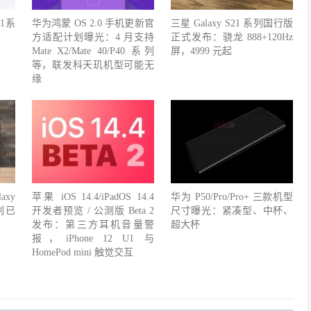
1系
华为鸿蒙 OS 2.0 手机更新官
三星 Galaxy S21 系列国行版
方适配计划曝光：4 月支持
正式发布：骁龙 888+120Hz
Mate X2/Mate 40/P40 系列
屏，4999 元起
等，联发科天玑机型可能无
缘
xy
苹果 iOS 14.4/iPadOS 14.4
华为 P50/Pro/Pro+ 三款机型
列已
开发者预览 / 公测版 Beta 2
尺寸曝光：紧凑型、中杯、
发布：第三方耳机音量警
超大杯
报，iPhone 12 U1 与
HomePod mini 触觉交互