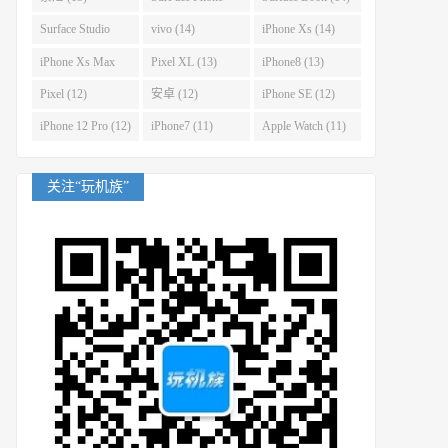
(14)
Surface Studio
vivo (14)
iPhone Xs (14)
(14)
iPhone Xs Max
Pixel XL (13)
iPhone8 (13)
(14)
Pixel (12)
安卓 (12)
iPhone SE (12)
iPhone 12 Pro (12)
iPhone7 (11)
Apple Watch (11)
关注“玩机族”