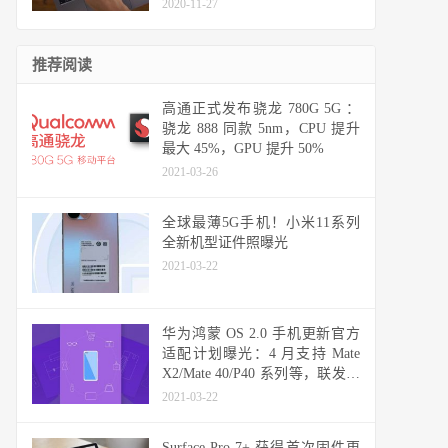
2020-11-27
推荐阅读
高通正式发布骁龙 780G 5G ：
骁龙 888 同款 5nm，CPU 提升
最大 45%，GPU 提升 50%
2021-03-26
全球最薄5G手机！小米11系列
全新机型证件照曝光
2021-03-22
华为鸿蒙 OS 2.0 手机更新官方
适配计划曝光：4 月支持 Mate
X2/Mate 40/P40 系列等，联发科
天玑机型可能无缘
2021-03-22
Surface Pro 7+ 获得首次固件更