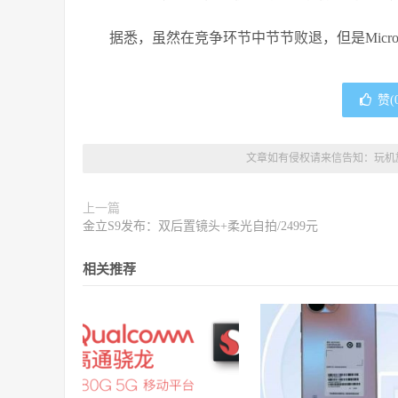
据悉，虽然在竞争环节中节节败退，但是Micr
赞(
文章如有侵权请来信告知：
玩机
上一篇
金立S9发布：双后置镜头+柔光自拍/2499元
相关推荐