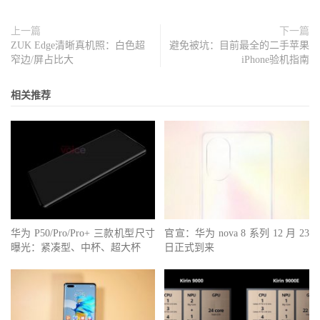
上一篇
下一篇
ZUK Edge清晰真机照：白色超
避免被坑：目前最全的二手苹果
窄边/屏占比大
iPhone验机指南
相关推荐
华为 P50/Pro/Pro+ 三款机型尺寸
官宣：华为 nova 8 系列 12 月 23
曝光：紧凑型、中杯、超大杯
日正式到来