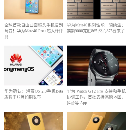
全球首款自由曲面镜头手机告别
华为Mate40系列性能一骑绝尘：
畸变！华为Mate40 Pro+超大杯评
麒麟9000完胜865 然而875要来了
测
华为确认：鸿蒙OS 2.0手机Beta
华为 Watch GT2 Pro 支持和手机
版将于12月如期发布
协调工作，首批支持高德地图、
抖音等 App