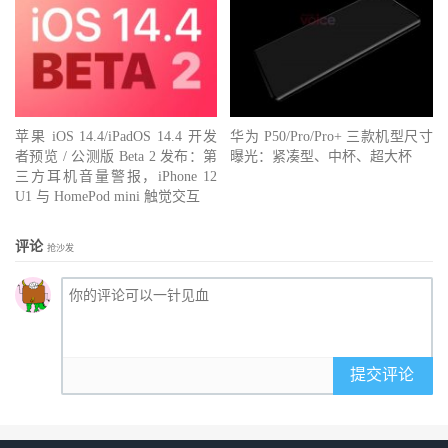
苹果 iOS 14.4/iPadOS 14.4 开发
华为 P50/Pro/Pro+ 三款机型尺寸
者预览 / 公测版 Beta 2 发布：第
曝光：紧凑型、中杯、超大杯
三方耳机音量警报，iPhone 12
U1 与 HomePod mini 触觉交互
评论
抢沙发
提交评论