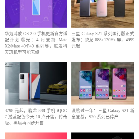
华为鸿蒙 OS 2.0 手机更新官方适
三星 Galaxy S21 系列国行版正式
配计划曝光：4 月支持 Mate
发布：骁龙 888+120Hz 屏，4999
X2/Mate 40/P40 系列等，联发科
元起
天玑机型可能无缘
3798 元起，骁龙 888 手机 iQOO
没熬过一年：三星 Galaxy S21 新
7 潜蓝配色今天 10 点开售，传奇
皇登基，S20 系列已停产
版、黑境再同步开售