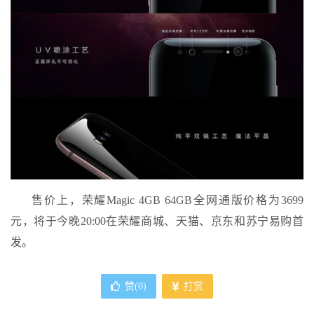
售价上，荣耀Magic 4GB 64GB全网通版价格为3699
元，将于今晚20:00在荣耀商城、天猫、京东和苏宁易购首
发。
赞(
0
)
打赏