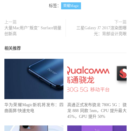
标签：
荣耀Magic
上一篇
下一篇
大量Mac用户"叛变" Surface销量
三星Galaxy J7 2017渲染图曝
创新高
光：背部设计亮眼
相关推荐
华为荣耀Magic新机将发布：四
高通正式发布骁龙 780G 5G ：骁
曲面屏/快速充电
龙 888 同款 5nm，CPU 提升最大
45%，GPU 提升 50%