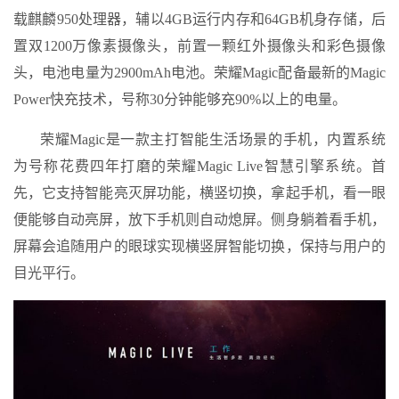
载麒麟950处理器，辅以4GB运行内存和64GB机身存储，后
置双1200万像素摄像头，前置一颗红外摄像头和彩色摄像
头，电池电量为2900mAh电池。荣耀Magic配备最新的Magic
Power快充技术，号称30分钟能够充90%以上的电量。
荣耀Magic是一款主打智能生活场景的手机，内置系统
为号称花费四年打磨的荣耀Magic Live智慧引擎系统。首
先，它支持智能亮灭屏功能，横竖切换，拿起手机，看一眼
便能够自动亮屏，放下手机则自动熄屏。侧身躺着看手机，
屏幕会追随用户的眼球实现横竖屏智能切换，保持与用户的
目光平行。