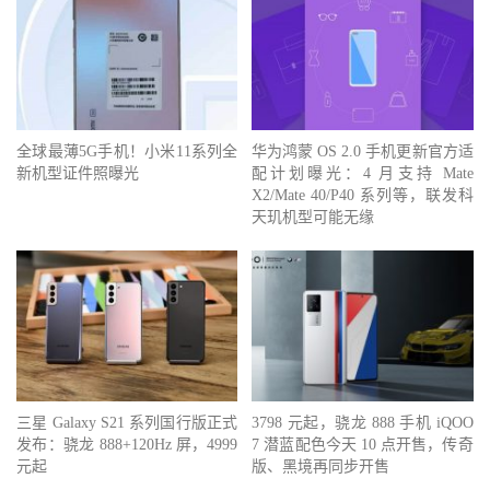
全球最薄5G手机！小米11系列全
华为鸿蒙 OS 2.0 手机更新官方适
新机型证件照曝光
配计划曝光：4 月支持 Mate
X2/Mate 40/P40 系列等，联发科
天玑机型可能无缘
三星 Galaxy S21 系列国行版正式
3798 元起，骁龙 888 手机 iQOO
发布：骁龙 888+120Hz 屏，4999
7 潜蓝配色今天 10 点开售，传奇
元起
版、黑境再同步开售