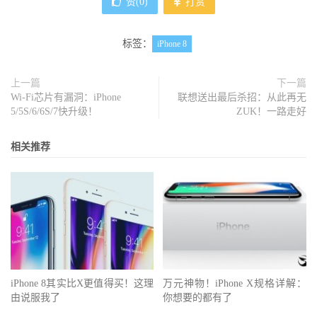
赞(
0
)
打赏
标签：
iPhone 8
上一篇
下一篇
Wi-Fi芯片有漏洞：iPhone
联想送出最后杀招：从此再无
5/5S/6/6S/7快升级！
ZUK！一路走好
相关推荐
iPhone 8其实比X更值得买！这理
万元神物！iPhone X规格详解：
由说服我了
你想要的都有了