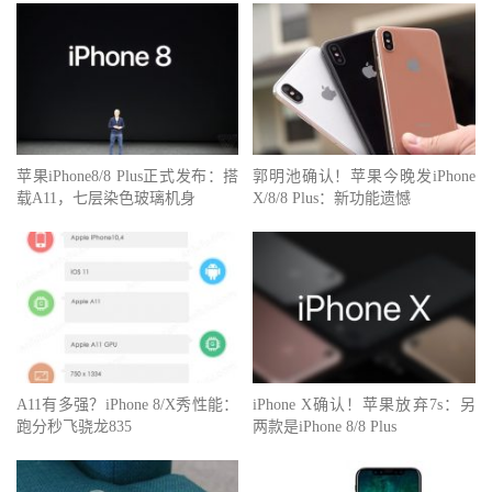
苹果iPhone8/8 Plus正式发布：搭
郭明池确认！苹果今晚发iPhone
载A11，七层染色玻璃机身
X/8/8 Plus：新功能遗憾
A11有多强？iPhone 8/X秀性能：
iPhone X确认！苹果放弃7s：另
跑分秒飞骁龙835
两款是iPhone 8/8 Plus