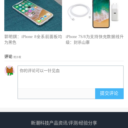
郭明錤：iPhone 8全系前面板均
iPhone 7S/8为支持快充数据线升
为黑色
级：封杀山寨
评论
抢沙发
提交评论
新潮科技产品资讯/评测/经验分享