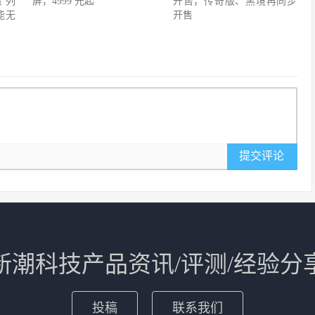
 系列
屏，4999 元起
开售，传奇版、黑境再同步
能无
开售
提交评论
新潮科技产品资讯/评测/经验分
投稿
联系我们