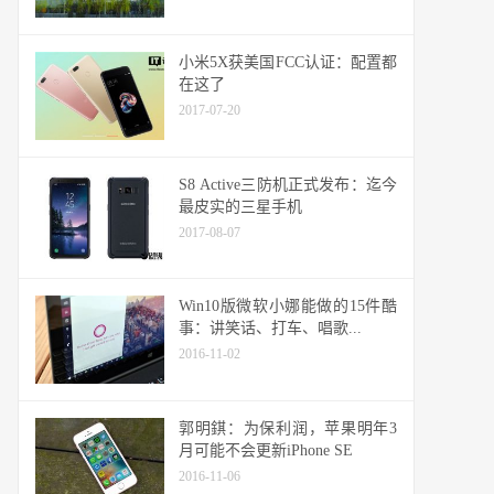
小米5X获美国FCC认证：配置都
在这了
2017-07-20
S8 Active三防机正式发布：迄今
最皮实的三星手机
2017-08-07
Win10版微软小娜能做的15件酷
事：讲笑话、打车、唱歌...
2016-11-02
郭明錤：为保利润，苹果明年3
月可能不会更新iPhone SE
2016-11-06