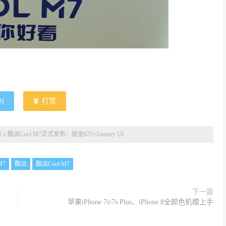
0
)
打赏
族
»
酷派Cool M7正式发布：骁龙625+Journey UI
M7
酷派
酷派Cool M7
下一篇
苹果iPhone 7s\7s Plus、iPhone 8全颜色机模上手