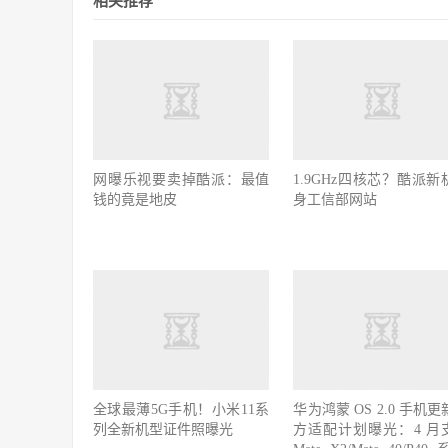
相关推荐
网曝乐视要卖掉酷派：最值
1.9GHz四核芯？酷派新
钱的竟是地皮
身工信部网站
全球最薄5G手机！小米11系
华为鸿蒙 OS 2.0 手机
列全新机型证件照曝光
方适配计划曝光：4 月