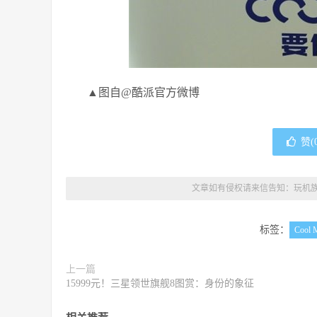
▲图自@酷派官方微博
赞(
文章如有侵权请来信告知：
玩机
标签：
Cool 
上一篇
15999元！三星领世旗舰8图赏：身份的象征