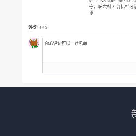
Mate X2/Mate 40/P40
等，联发科天玑机型可
缘
评论
抢沙发