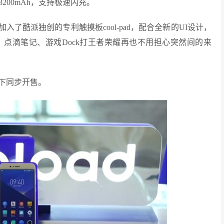
200mAh，支持极速闪充。
UI，加入了酷派独创的专利触摸板cool-pad，配合全新的UI设计，
点滴笔记、游戏Dock打王者荣耀再也不用担心突然间的来
上线下同步开售。