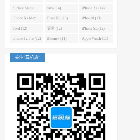
(14)
Surface Studio
vivo (14)
iPhone Xs (14)
(14)
iPhone Xs Max
Pixel XL (13)
iPhone8 (13)
(14)
Pixel (12)
安卓 (12)
iPhone SE (12)
iPhone 12 Pro (12)
iPhone7 (11)
Apple Watch (11)
关注“玩机族”