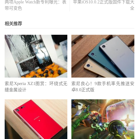
两项Apple Watch新专利曝光：表
苹果iOS10.0.2正式版固件下载大
带可变色
全
相关推荐
索尼Xperia XZ1图赏：环绕式无
索尼良心！9款手机率先推送安
缝金属设计
卓8.0正式版