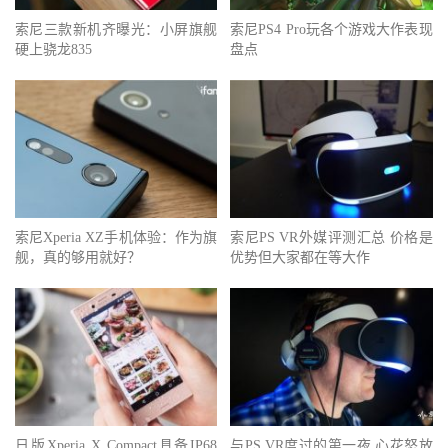
索尼三款新机齐曝光：小屏旗舰
索尼PS4 Pro玩各个游戏大作表现
硬上骁龙835
盘点
索尼Xperia XZ手机体验：作为旗
索尼PS VR外媒评测汇总 价格是
舰，真的够用就好？
优势但大家都在等大作
日版Xperia X Compact具备IP68
与PS VR度过的第一夜 心花怒放