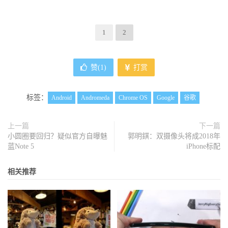
1
2
赞(
1
)
打赏
标签：
Android
Andromeda
Chrome OS
Google
谷歌
上一篇
下一篇
小圆圈要回归？疑似官方自曝魅
郭明錤：双摄像头将成2018年
蓝Note 5
iPhone标配
相关推荐