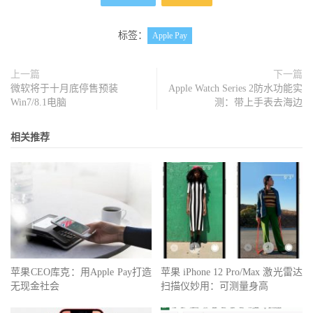
标签：
Apple Pay
上一篇
下一篇
微软将于十月底停售预装
Apple Watch Series 2防水功能实
Win7/8.1电脑
测：带上手表去海边
相关推荐
苹果CEO库克：用Apple Pay打造
苹果 iPhone 12 Pro/Max 激光雷达
无现金社会
扫描仪妙用：可测量身高